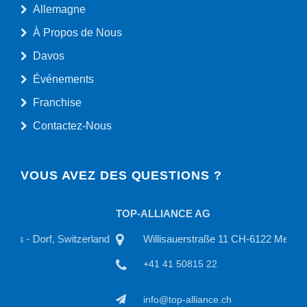
Allemagne
À Propos de Nous
Davos
Événements
Franchise
Contactez-Nous
VOUS AVEZ DES QUESTIONS ?
TOP-ALLIANCE AG
TOP
land
Willisauerstraße 11 CH-6122 Menznau, Switzerland
+41 41 50815 22
info@top-alliance.ch