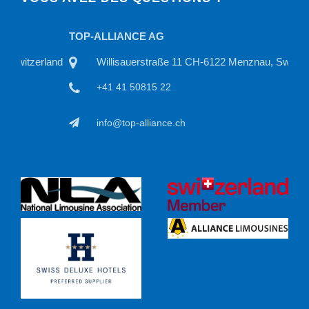
TOP-ALLIANCE AG
TOP
land
Willisauerstraße 11 CH-6122 Menznau, Switzerland
+41 41 50815 22
info@top-alliance.ch