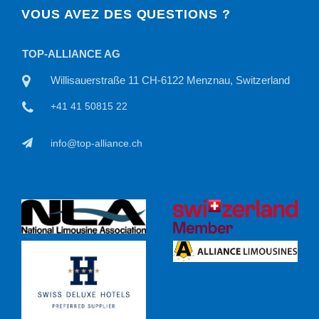
VOUS AVEZ DES QUESTIONS ?
TOP-ALLIANCE AG
TOP
land
Willisauerstraße 11 CH-6122 Menznau, Switzerland
+41 41 50815 22
info@top-alliance.ch