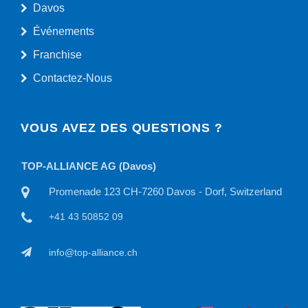
Davos
Événements
Franchise
Contactez-Nous
VOUS AVEZ DES QUESTIONS ?
LIANCE AG (Davos)
TOP-ALLIANCE
omenade 123 CH-7260 Davos - Dorf, Switzerland
Willisauer
1 43 50852 09
+41 41 508
fo@top-alliance.ch
info@top-al