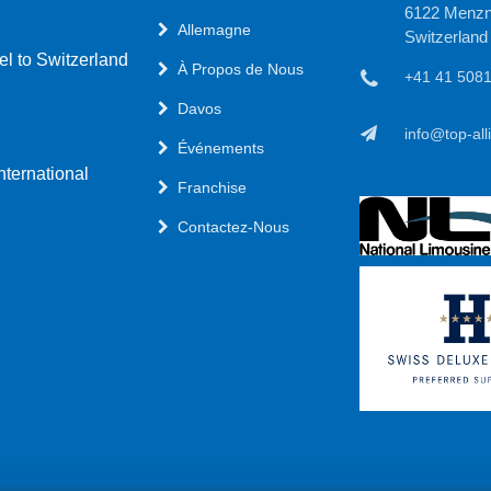
Davos - Dorf, Switzerland
6122 Menzn
Allemagne
Switzerland
+41 43 50852 09
l to Switzerland
À Propos de Nous
+41 41 508
Davos
info@top-alliance.ch
info@top-all
Événements
ternational
Franchise
Contactez-Nous