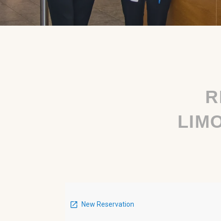
R
LIM