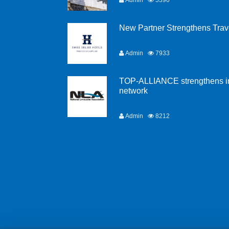
Admin
5390
New Partner Strengthens Trave
Admin
7933
TOP-ALLIANCE strengthens in
network
Admin
8212