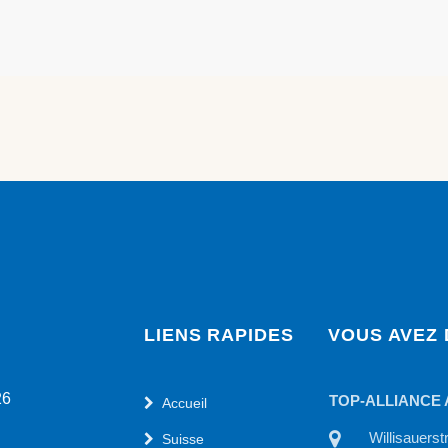
LIENS RAPIDES
VOUS AVEZ 
26
TOP-ALLIANCE AG (Davos)
TOP-ALLIANCE
Accueil
Promenade 123 CH-7260
Willisauers
Suisse