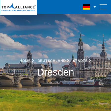
HOME
DEUTSCHLAND
STÄDTE
Dresden